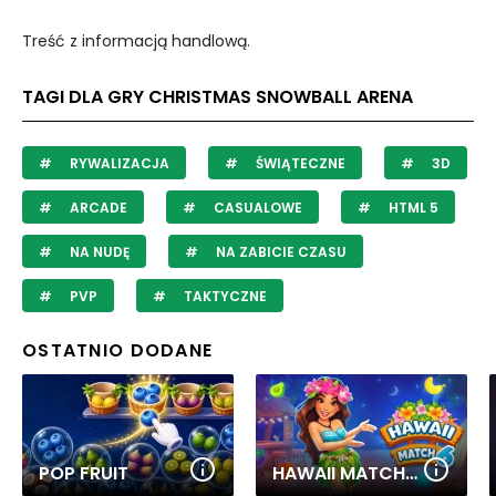
Treść z informacją handlową.
TAGI DLA GRY CHRISTMAS SNOWBALL ARENA
RYWALIZACJA
ŚWIĄTECZNE
3D
ARCADE
CASUALOWE
HTML 5
NA NUDĘ
NA ZABICIE CZASU
PVP
TAKTYCZNE
OSTATNIO DODANE
POP FRUIT
HAWAII MATCH 6