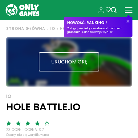
NOWOŚĆ: RANKINGI!
STRONA GŁÓWNA
IO
HOLE BATTLE.IO
Zaloguj się, żeby rywalizować z innymi
graczami i śledzić swoje wyniki!
URUCHOM GRĘ
IO
HOLE BATTLE.IO
23 OCEN | OCENA: 3.7
Oceny nie są weryfikowane