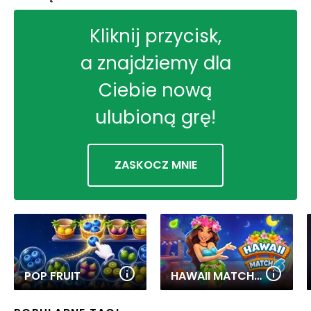
Kliknij przycisk,
a znajdziemy dla
Ciebie nową
ulubioną grę!
ZASKOCZ MNIE
POP FRUIT
HAWAII MATCH 6