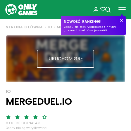
NOWOŚĆ: RANKINGI!
STRONA GŁÓWNA
IO
MERGEDUEL.IO
Zaloguj się, żeby rywalizować z innymi
graczami i śledzić swoje wyniki!
URUCHOM GRĘ
IO
MERGEDUEL.IO
8 OCEN | OCENA: 4.3
Oceny nie są weryfikowane