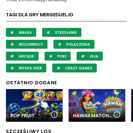
TAGI DLA GRY MERGEDUEL.IO
WALKA
STRZELANIE
WOJOWNICY
POŁĄCZENIA
ARCADE
POKI
JEJA
WYSPA GIER
CRAZY GAMES
OSTATNIO DODANE
POP FRUIT
HAWAII MATCH 6
SZCZĘŚLIWY LOS