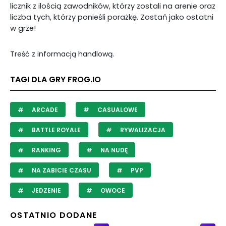
licznik z ilością zawodników, którzy zostali na arenie oraz
liczba tych, którzy ponieśli porażkę. Zostań jako ostatni
w grze!
Treść z informacją handlową.
TAGI DLA GRY FROG.IO
ARCADE
CASUALOWE
BATTLE ROYALE
RYWALIZACJA
RANKING
NA NUDĘ
NA ZABICIE CZASU
PVP
JEDZENIE
OWOCE
OSTATNIO DODANE