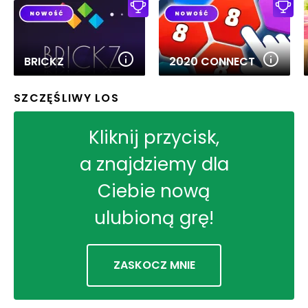
BRICKZ
2020 CONNECT
SZCZĘŚLIWY LOS
Kliknij przycisk,
a znajdziemy dla
Ciebie nową
ulubioną grę!
ZASKOCZ MNIE