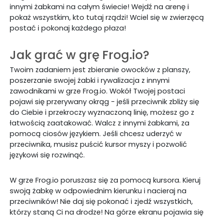
innymi żabkami na całym świecie! Wejdź na arenę i
pokaż wszystkim, kto tutaj rządzi! Wciel się w zwierzęcą
postać i pokonaj każdego płaza!
Jak grać w grę Frog.io?
Twoim zadaniem jest zbieranie owocków z planszy,
poszerzanie swojej żabki i rywalizacja z innymi
zawodnikami w grze Frog.io. Wokół Twojej postaci
pojawi się przerywany okrąg - jeśli przeciwnik zbliży się
do Ciebie i przekroczy wyznaczoną linię, możesz go z
łatwością zaatakować. Walcz z innymi żabkami, za
pomocą ciosów językiem. Jeśli chcesz uderzyć w
przeciwnika, musisz puścić kursor myszy i pozwolić
językowi się rozwinąć.
W grze Frog.io poruszasz się za pomocą kursora. Kieruj
swoją żabkę w odpowiednim kierunku i nacieraj na
przeciwników! Nie daj się pokonać i zjedź wszystkich,
którzy staną Ci na drodze! Na górze ekranu pojawia się