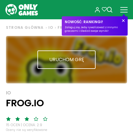
NOWOŚĆ: RANKINGI!
STRONA GŁÓWNA
IO
FROG.IO
Zaloguj się, żeby rywalizować z innymi
graczami i śledzić swoje wyniki!
URUCHOM GRĘ
IO
FROG.IO
15 OCEN | OCENA: 2.9
Oceny nie są weryfikowane