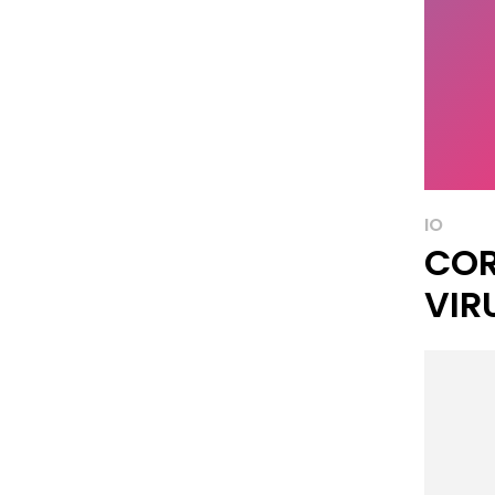
IO
CO
VIR