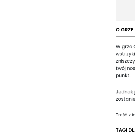
O GRZE
W grze C
wstrzyk
zniszcz
twój nos
punkt.
Jednak j
zostanie
Treść z 
TAGI DL