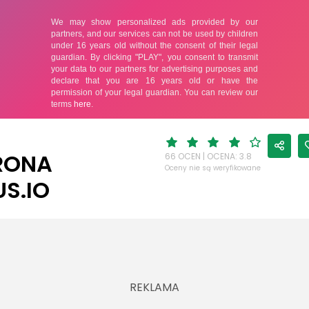
RONA
66 OCEN | OCENA: 3.8
Oceny nie są weryfikowane
US.IO