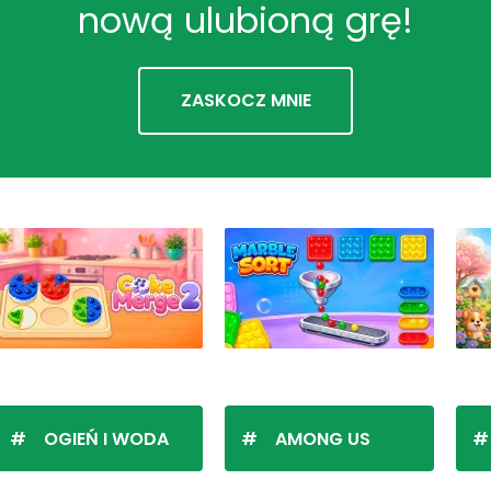
nową ulubioną grę!
ZASKOCZ MNIE
OGIEŃ I WODA
AMONG US