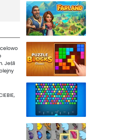
t celowo
o
 Jeśli
olejny
CIEBIE,