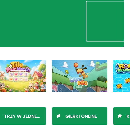
TRZY W JEDNEJ LINII
GIERKI ONLINE
K