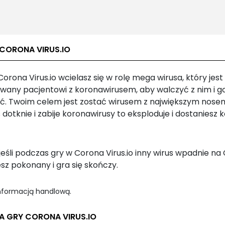
 CORONA VIRUS.IO
orona Virus.io wcielasz się w rolę mega wirusa, który jes
iwany pacjentowi z koronawirusem, aby walczyć z nim i g
yć. Twoim celem jest zostać wirusem z największym nosem.
 dotknie i zabije koronawirusy to eksploduje i dostaniesz k
eśli podczas gry w Corona Virus.io inny wirus wpadnie na 
sz pokonany i gra się skończy.
informacją handlową.
A GRY CORONA VIRUS.IO