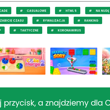
CADE
CASUALOWE
HTML 5
NA NUDĘ
ZABICIE CZASU
RYWALIZACJA
RANKING
P
TAKTYCZNE
KORONAWIRUS
ij przycisk, a znajdziemy dla 