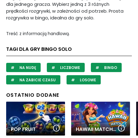
dla jednego gracza. Wybierz jedną z 3 różnych
prędkości rozgrywki, w zależności od potrzeb. Prosta
rozgrywka w bingo, idealna do gry solo.
Treść z informacją handlową.
TAGI DLA GRY BINGO SOLO
NA NUDĘ
LICZBOWE
BINGO
NA ZABICIE CZASU
LOSOWE
OSTATNIO DODANE
POP FRUIT
HAWAII MATCH 6