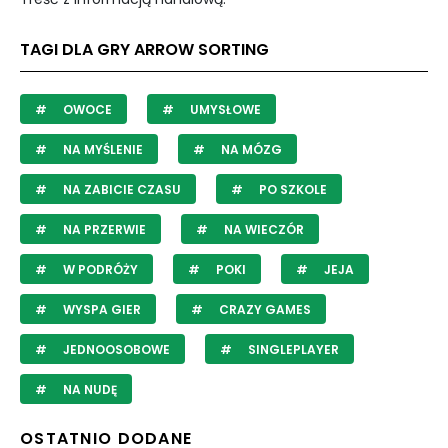
TAGI DLA GRY ARROW SORTING
OWOCE
UMYSŁOWE
NA MYŚLENIE
NA MÓZG
NA ZABICIE CZASU
PO SZKOLE
NA PRZERWIE
NA WIECZÓR
W PODRÓŻY
POKI
JEJA
WYSPA GIER
CRAZY GAMES
JEDNOOSOBOWE
SINGLEPLAYER
NA NUDĘ
OSTATNIO DODANE