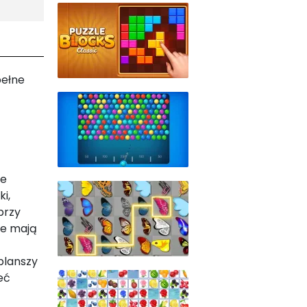
pełne
ze
i,
przy
re mają
planszy
eć