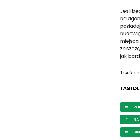
Jeśli bę
bałagan
posiada
budowlę
miejsca 
zniszcz
jak bar
Treść z 
TAGI DL
PO
NA 
SIN