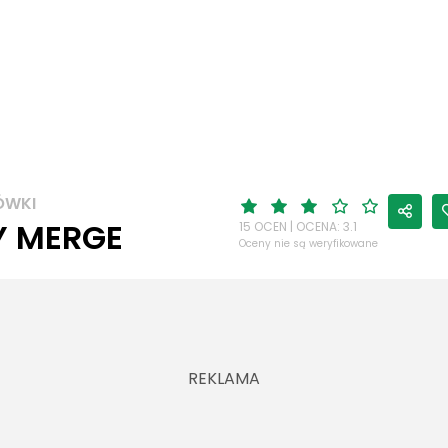
ÓWKI
Y MERGE
15 OCEN | OCENA: 3.1
Oceny nie są weryfikowane