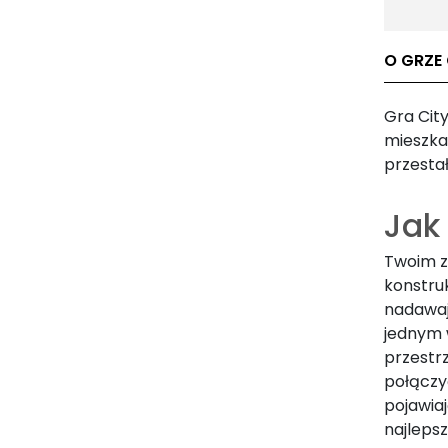
O GRZE
Gra Cit
mieszka
przestał
Jak
Twoim z
konstruk
nadawaj
jednym 
przestrz
połączy
pojawia
najleps