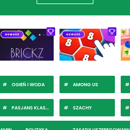
OGIEŃ I WODA
AMONG US
PASJANS KLASYCZNY
SZACHY
LAMIN
POLITYKA
ZASADY USZEREGOWANI