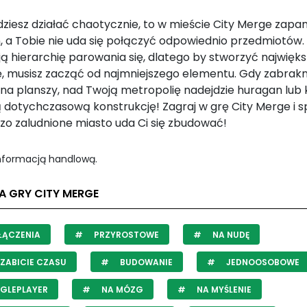
dziesz działać chaotycznie, to w mieście City Merge zapa
, a Tobie nie uda się połączyć odpowiednio przedmiotów.
ją hierarchię parowania się, dlatego by stworzyć najwięk
, musisz zacząć od najmniejszego elementu. Gdy zabrakn
na planszy, nad Twoją metropolię nadejdzie huragan lub k
ą dotychczasową konstrukcję! Zagraj w grę City Merge i s
dzo zaludnione miasto uda Ci się zbudować!
informacją handlową.
A GRY CITY MERGE
ŁĄCZENIA
PRZYROSTOWE
NA NUDĘ
ZABICIE CZASU
BUDOWANIE
JEDNOOSOBOWE
GLEPLAYER
NA MÓZG
NA MYŚLENIE