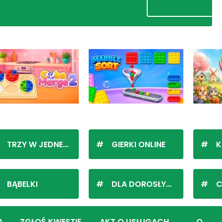
TRZY W JEDNEJ LINII
GIERKI ONLINE
K
BĄBELKI
DLA DOROSŁYCH
C
A
ZGŁOŚ KWESTIĘ
AKT O USŁUGACH
O