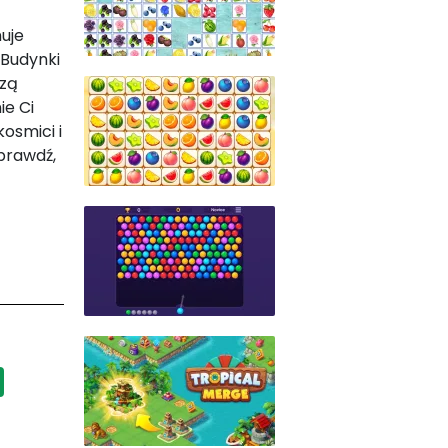
nuje
 Budynki
szą
ie Ci
osmici i
prawdź,