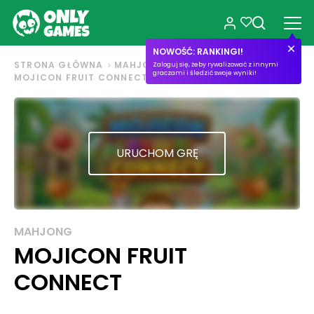
NOWOŚĆ: RANKINGI!
STRONA GŁÓWNA
MAHJONG
Zaloguj się, żeby rywalizować z innymi
graczami i śledzić swoje wyniki!
MOJICON FRUIT CONNECT
URUCHOM GRĘ
MAHJONG
MOJICON FRUIT
CONNECT