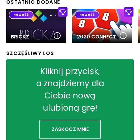
OSTATNIO DODANE
BRICKZ
2020 CONNECT
SZCZĘŚLIWY LOS
Kliknij przycisk,
a znajdziemy dla
Ciebie nową
ulubioną grę!
ZASKOCZ MNIE