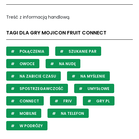
Treść z informacją handlową.
TAGI DLA GRY MOJICON FRUIT CONNECT
POŁĄCZENIA
SZUKANIE PAR
OWOCE
NA NUDĘ
NA ZABICIE CZASU
NA MYŚLENIE
SPOSTRZEGAWCZOŚĆ
UMYSŁOWE
CONNECT
FRIV
GRY.PL
MOBILNE
NA TELEFON
W PODRÓŻY