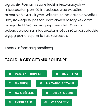
ogrodzie. Poznaj historię ludzi mieszkających w
miasteczku i pomóż im odbudować wspólną
przestrzeń. Gra CityMIx Solitaire to połączenie wysiłku
umysłowego w postaci karcianych rozgrywek oraz
przygody, którą musisz poprowadzić. Oprócz
odbudowywania miasteczka możesz również zwiedzić
wyspę pełną tajemnic i ciekawostek.
Treść z informacją handlową.
TAGI DLA GRY CITYMIX SOLITAIRE
PASJANS TRIPEAKS
UMYSŁOWE
NA NUDĘ
NA ZABICIE CZASU
NA MYŚLENIE
GIERKI ONLINE
POPULARNE
W PODRÓŻY