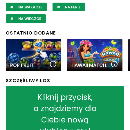
NA WAKACJE
NA FERIE
NA WIECZÓR
OSTATNIO DODANE
POP FRUIT
HAWAII MATCH 6
SZCZĘŚLIWY LOS
Kliknij przycisk,
a znajdziemy dla
Ciebie nową