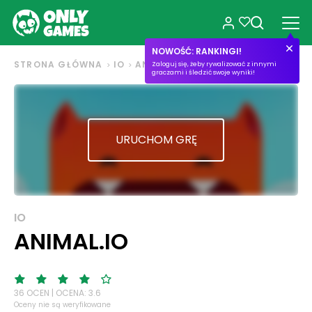
NOWOŚĆ: RANKINGI!
STRONA GŁÓWNA
IO
ANIMAL.IO
Zaloguj się, żeby rywalizować z innymi
graczami i śledzić swoje wyniki!
URUCHOM GRĘ
IO
ANIMAL.IO
36 OCEN | OCENA: 3.6
Oceny nie są weryfikowane