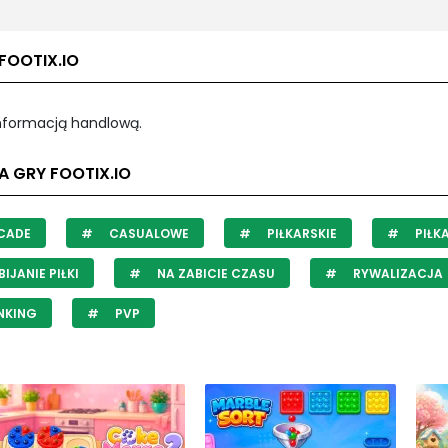
FOOTIX.IO
informacją handlową.
A GRY FOOTIX.IO
CADE
CASUALOWE
PIŁKARSKIE
PIŁK
IJANIE PIŁKI
NA ZABICIE CZASU
RYWALIZACJA
NKING
PVP