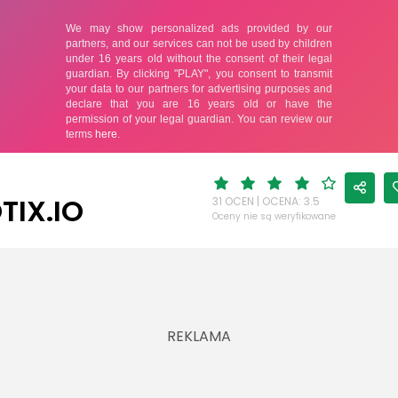
TIX.IO
31 OCEN | OCENA: 3.5
Oceny nie są weryfikowane