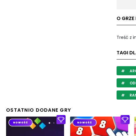
O GRZE 
Treść z 
TAGI DL
AR
ODB
RA
OSTATNIO DODANE GRY