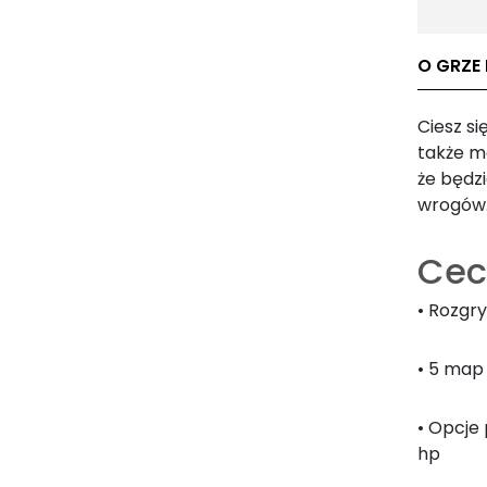
O GRZE 
Ciesz si
także m
że będz
wrogów
Cec
• Rozgry
• 5 map
• Opcje
hp