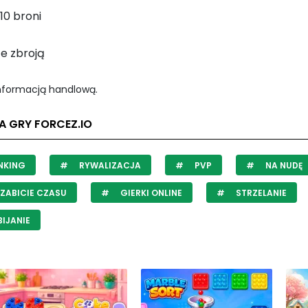
10 broni
ze zbroją
informacją handlową.
A GRY FORCEZ.IO
NKING
RYWALIZACJA
PVP
NA NUDĘ
ZABICIE CZASU
GIERKI ONLINE
STRZELANIE
IJANIE