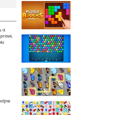
, a
prawi,
iu
wójne