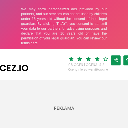
CEZ.IO
96 OCEN | OCENA: 4.2
Oceny nie są weryfikowane