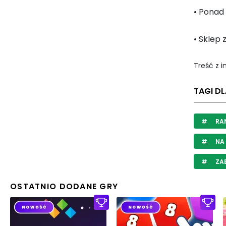
• Ponad 
• Sklep 
Treść z 
TAGI DL
RA
NA 
ZAB
OSTATNIO DODANE GRY