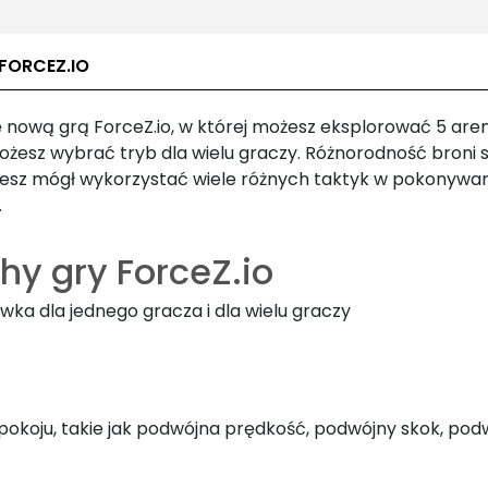
FORCEZ.IO
ę nową grą ForceZ.io, w której możesz eksplorować 5 aren
ożesz wybrać tryb dla wielu graczy. Różnorodność broni s
iesz mógł wykorzystać wiele różnych taktyk w pokonywan
.
hy gry ForceZ.io
wka dla jednego gracza i dla wielu graczy
 pokoju, takie jak podwójna prędkość, podwójny skok, pod