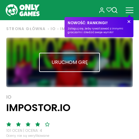
NOWOŚĆ: RANKINGI!
STRONA GŁÓWNA
IO
IMPOSTOR.IO
Zaloguj się, żeby rywalizować z innymi
graczami i śledzić swoje wyniki!
URUCHOM GRĘ
IO
IMPOSTOR.IO
101 OCEN | OCENA: 4
Oceny nie są weryfikowane