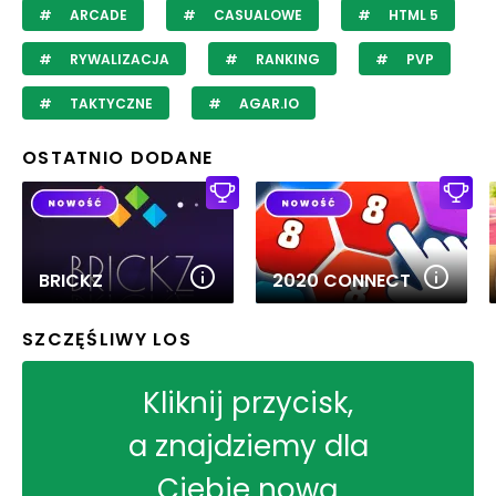
ARCADE
CASUALOWE
HTML 5
RYWALIZACJA
RANKING
PVP
TAKTYCZNE
AGAR.IO
OSTATNIO DODANE
BRICKZ
2020 CONNECT
SZCZĘŚLIWY LOS
Kliknij przycisk,
a znajdziemy dla
Ciebie nową