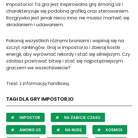
Impostor.io! Ta gra jest inspirowana grą Among Us i
charakteryzuje się podobną grafiką oraz sterowaniem.
Rozgrywka jest jenak nieco inna: nie musisz martwić się
skradaniem i udawaniem.
Pokonaj wszystkich różnymi broniami i wspinaj się na
szczyt rankingów. Graj w Impostor.io i zbieraj kostki
energii, aby wyrównać rekordy i stać się silniejszym. Czy
zdołasz przetrwać bitwę i stać się najpotężniejszym
graczem we wszechświecie?
Treść z informacją handlową.
TAGI DLA GRY IMPOSTOR.IO
IMPOSTOR
NA ZABICIE CZASU
AMONG US
NA NUDĘ
KOSMOS