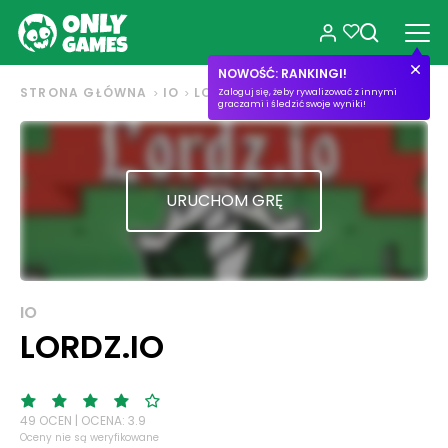
NOWOŚĆ: RANKINGI!
STRONA GŁÓWNA
IO
LORDZ.IO
Zaloguj się, żeby rywalizować z innymi
graczami i śledzić swoje wyniki!
URUCHOM GRĘ
IO
LORDZ.IO
49 OCEN | OCENA: 3.9
Oceny nie są weryfikowane