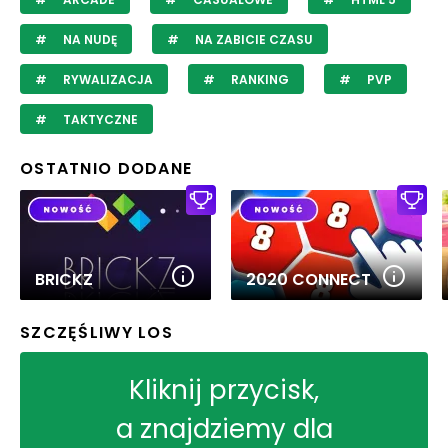
NA NUDĘ
NA ZABICIE CZASU
RYWALIZACJA
RANKING
PVP
TAKTYCZNE
OSTATNIO DODANE
BRICKZ
2020 CONNECT
SZCZĘŚLIWY LOS
Kliknij przycisk,
a znajdziemy dla