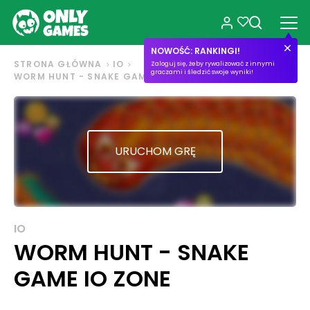
NOWOŚĆ: RANKINGI!
STRONA GŁÓWNA
IO
Zaloguj się, żeby rywalizować z innymi
graczami i śledzić swoje wyniki!
WORM HUNT - SNAKE GAME IO ZONE
URUCHOM GRĘ
IO
WORM HUNT - SNAKE
GAME IO ZONE