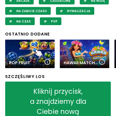
ARCADE
CASUALOWE
NA NUDĘ
NA ZABICIE CZASU
RYWALIZACJA
NA CZAS
PVP
OSTATNIO DODANE
POP FRUIT
HAWAII MATCH 6
SZCZĘŚLIWY LOS
Kliknij przycisk,
a znajdziemy dla
Ciebie nową