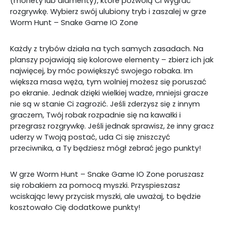
(monety lub diamenty), które pozwolą Ci wygrać
rozgrywkę. Wybierz swój ulubiony tryb i zaszalej w grze
Worm Hunt – Snake Game IO Zone
Każdy z trybów działa na tych samych zasadach. Na
planszy pojawiają się kolorowe elementy – zbierz ich jak
najwięcej, by móc powiększyć swojego robaka. Im
większa masa węża, tym wolniej możesz się poruszać
po ekranie. Jednak dzięki wielkiej wadze, mniejsi gracze
nie są w stanie Ci zagrozić. Jeśli zderzysz się z innym
graczem, Twój robak rozpadnie się na kawałki i
przegrasz rozgrywkę. Jeśli jednak sprawisz, że inny gracz
uderzy w Twoją postać, uda Ci się zniszczyć
przeciwnika, a Ty będziesz mógł zebrać jego punkty!
W grze Worm Hunt – Snake Game IO Zone poruszasz
się robakiem za pomocą myszki. Przyspieszasz
wciskając lewy przycisk myszki, ale uważaj, to będzie
kosztowało Cię dodatkowe punkty!