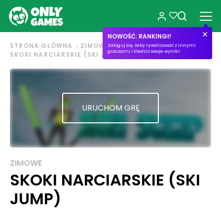
NOWOŚĆ: RANKINGI!
STRONA GŁÓWNA
ZIMOWE
Zaloguj się, żeby rywalizować z innymi
graczami i śledzić swoje wyniki!
SKOKI NARCIARSKIE (SKI JUMP)
URUCHOM GRĘ
ZIMOWE
SKOKI NARCIARSKIE (SKI
JUMP)