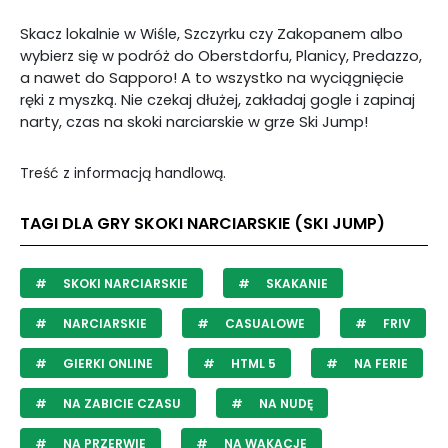
Skacz lokalnie w Wiśle, Szczyrku czy Zakopanem albo
wybierz się w podróż do Oberstdorfu, Planicy, Predazzo,
a nawet do Sapporo! A to wszystko na wyciągnięcie
ręki z myszką. Nie czekaj dłużej, zakładaj gogle i zapinaj
narty, czas na skoki narciarskie w grze Ski Jump!
Treść z informacją handlową.
TAGI DLA GRY SKOKI NARCIARSKIE (SKI JUMP)
SKOKI NARCIARSKIE
SKAKANIE
NARCIARSKIE
CASUALOWE
FRIV
GIERKI ONLINE
HTML 5
NA FERIE
NA ZABICIE CZASU
NA NUDĘ
NA PRZERWIE
NA WAKACJE