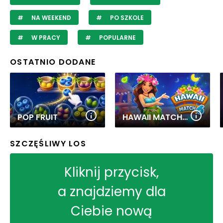
NA WEEKEND
PO SZKOLE
W PRACY
POPULARNE
OSTATNIO DODANE
POP FRUIT
HAWAII MATCH 6
SZCZĘŚLIWY LOS
Kliknij przycisk,
a znajdziemy dla
Ciebie nową