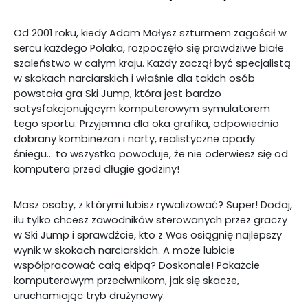
Od 2001 roku, kiedy Adam Małysz szturmem zagościł w
sercu każdego Polaka, rozpoczęło się prawdziwe białe
szaleństwo w całym kraju. Każdy zaczął być specjalistą
w skokach narciarskich i właśnie dla takich osób
powstała gra Ski Jump, która jest bardzo
satysfakcjonującym komputerowym symulatorem
tego sportu. Przyjemna dla oka grafika, odpowiednio
dobrany kombinezon i narty, realistyczne opady
śniegu… to wszystko powoduje, że nie oderwiesz się od
komputera przed długie godziny!
Masz osoby, z którymi lubisz rywalizować? Super! Dodaj,
ilu tylko chcesz zawodników sterowanych przez graczy
w Ski Jump i sprawdźcie, kto z Was osiągnię najlepszy
wynik w skokach narciarskich. A może lubicie
współpracować całą ekipą? Doskonale! Pokażcie
komputerowym przeciwnikom, jak się skacze,
uruchamiając tryb drużynowy.